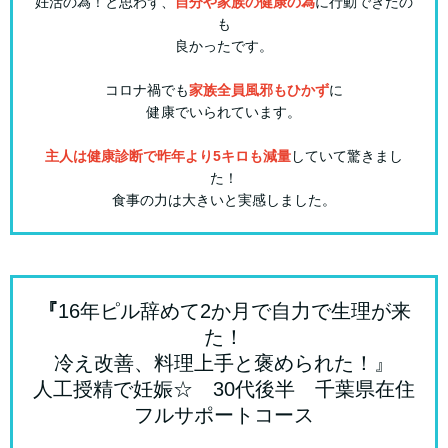
妊活の為！と思わず、
自分や家族の健康の為
に行動できたの
も
良かったです。
コロナ禍でも
家族全員風邪もひかず
に
健康でいられています。
主人は健康診断で昨年より5キロも減量
していて驚きまし
た！
食事の力は大きいと実感しました。
『
16年ピル辞めて2か月で自力で生理が来
た！
冷え改善、料理上手と褒められた！』
人工授精で妊娠☆ 30代後半 千葉県在住
フルサポートコース